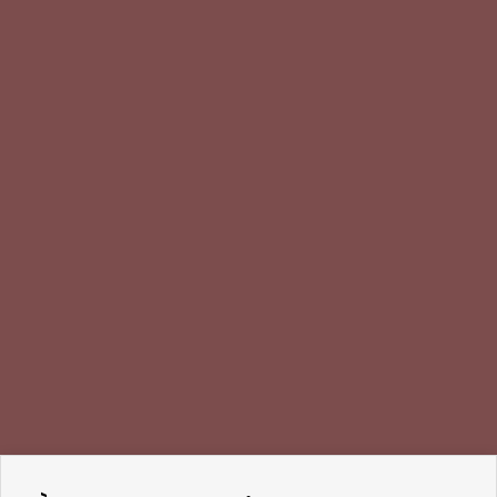
Panneau de gestion des cookies